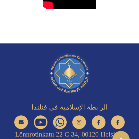
الرابطة الإسلامية في فنلندا
Lönnrotinkatu 22 C 34, 00120 Helsinki